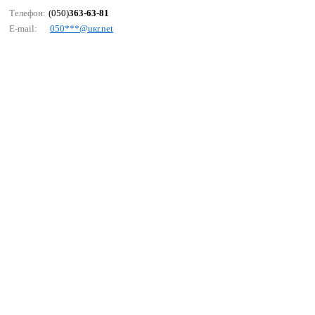
Телефон:
(050)
363-63-81
E-mail:
050***@uкr.nеt