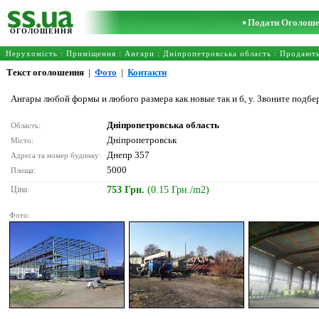
Подати Оголош
ОГОЛОШЕННЯ
Нерухомість
:
Приміщення
:
Ангари
:
Дніпропетровська область
: Продают
Текст оголошення
|
Фото
|
Контакти
Ангары любой формы и любого размера как новые так и б, у. Звоните подбе
Дніпропетровська область
Область:
Дніпропетровськ
Місто:
Днепр 357
Адреса та номер будинку:
5000
Площа:
Ціна:
753 Грн.
(0.15 Грн./m2)
Фото: