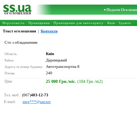
Подати Оголош
ОГОЛОШЕННЯ
Нерухомість
:
Приміщення
:
Приміщення для автосервісу
:
Київ
: Здають
Текст оголошення
|
Контакти
Сто з обладнанням
Київ
Область:
Дарницький
Район:
Автотранспортна 8
Адреса та номер будинку:
240
Площа:
Ціна:
25 000 Грн./міс.
(104 Грн./m2)
Тел. моб.:
(067)
403-12-73
E-mail:
mеg***@uкr.nеt