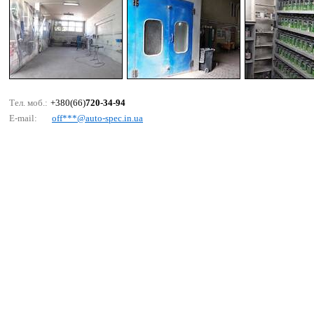
Тел. моб.:
+380(66)
720-34-94
E-mail:
оff***@аutо-sрес.in.uа