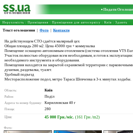
Подати Оголош
ОГОЛОШЕННЯ
Нерухомість
:
Приміщення
:
Приміщення для автосервісу
:
Київ
: Здають
Текст оголошення
|
Фото
|
Контакти
На действующем СТО сдаётся малярный цех
Общая площадь 280 м2. Цена 45000 грн + коммуналка
Помещение оснащено автономным отоплением (система отопления VTS Eurom
Участок полностью оборудован всем необходимым, и готов к эксплуатац
необходимого инструмента и оборудования.
Помещения находятся на закрытой охраняемой территории с парковочными 
душевая, раздевалка, туалет.
Удобный подъезд
Месторасположение подол, метро Тараса Шевченка в 3-х минутах ходьбы.
Київ
Область:
Поділ
Район:
Кирилловская 40 г
Адреса та номер будинку:
280
Площа:
Ціна:
45 000 Грн./міс.
(161 Грн./m2)
Фото: