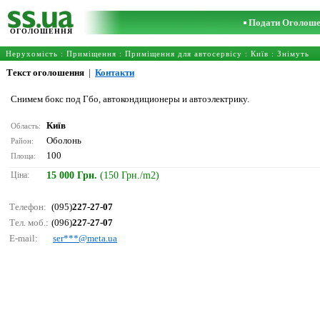
Подати Оголош
ОГОЛОШЕННЯ
Нерухомість
:
Приміщення
:
Приміщення для автосервісу
:
Київ
: Знімуть
Текст оголошення
|
Контакти
Снимем бокс под Гбо, автокондиционеры и автоэлектрику.
Київ
Область:
Оболонь
Район:
100
Площа:
Ціна:
15 000 Грн.
(150 Грн./m2)
Телефон:
(095)
227-27-07
Тел. моб.:
(096)
227-27-07
E-mail:
sеr***@mеtа.uа