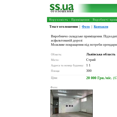
ОГОЛОШЕННЯ
Нерухомість
:
Приміщення
:
Виробничі при
Текст оголошення
|
Фото
|
Контакти
Виробничо складське приміщення. Підходить 
асфальтованій дорозі
Можливе покращення під потреби орендаря
Львівська область
Область:
Стрий
Місто:
1 1
Адреса та номер будинку:
300
Площа:
Ціна:
20 000 Грн./міс.
(6
Фото: