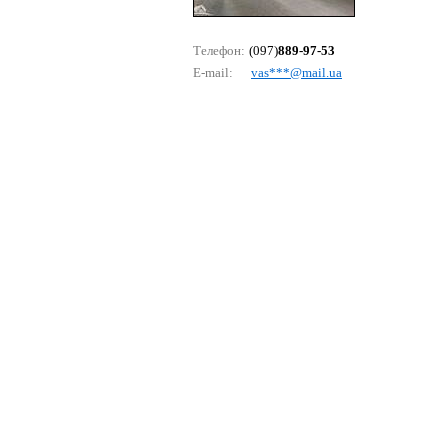
Телефон:
(097)
889-97-53
E-mail:
vаs***@mаil.uа