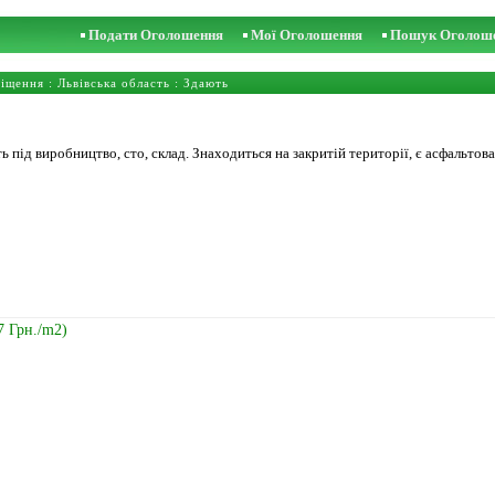
Подати Оголошення
Мої Оголошення
Пошук Оголош
міщення
:
Львівська область
: Здають
під виробництво, сто, склад. Знаходиться на закритій території, є асфальтова
7 Грн./m2)