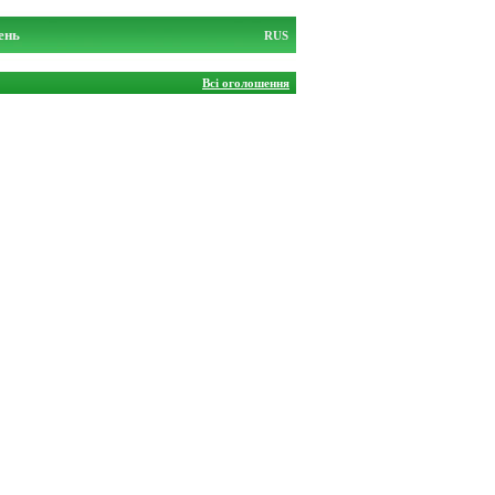
ень
RUS
Всі оголошення