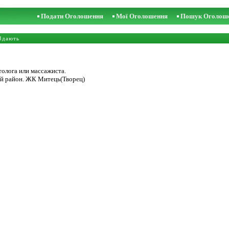
Подати Оголошення
Мої Оголошення
Пошук Оголош
Здають
толога или массажиста.
ий район. ЖК Митець(Творец)