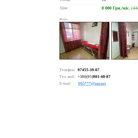
Ціна:
8 000 Грн./міс.
(44
Фото:
Телефон:
97455-39-07
Тел. моб.:
+380(95)
901-40-87
E-mail:
095***@uкr.nеt