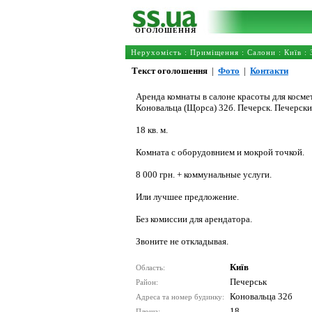
ОГОЛОШЕННЯ
Нерухомість
:
Приміщення
:
Салони
:
Київ
: 
Текст оголошення
|
Фото
|
Контакти
Аренда комнаты в салоне красоты для косме
Коновальца (Щорса) 32б. Печерск. Печерск
18 кв. м.
Комната с оборудовнием и мокрой точкой.
8 000 грн. + коммунальные услуги.
Или лучшее предложение.
Без комиссии для арендатора.
Звоните не откладывая.
Київ
Область:
Печерськ
Район:
Коновальца 32б
Адреса та номер будинку:
18
Площа: