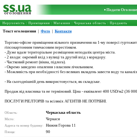
Подати Оголош
ОГОЛОШЕННЯ
Нерухомість
:
Приміщення
:
Магазини
:
Черкаська область
: Продають
Текст оголошення
|
Фото
|
Контакти
Торгово-офісне приміщення вільного призначення на 1-му поверсі гуртожит
гіпсокартонним тимчасовим перестінком.
- Дуже вдале територіальне розміщення неподалік центра міста.
- 2 входи: окремий вхід з вулиці та другий вхід з коридору.
- Частковий ремонт (вікна, підлога).
- Окремо заведено опалення з власним лічильником.
- Можливість при необхідності без великих вкладень завести воду та каналі
- На сьогоднішній день використовується, як складське.
Продаж від власника та не терміновий. Ціна - еквівалент 400 USD/м2 (36 00
ПОСЛУГИ РІЕЛТОРІВ та всілякіх АГЕНТІВ НЕ ПОТРІБНІ.
Черкаська область
Область:
Черкаси
Місто:
Нижня Горова 11
Адреса та номер будинку:
90
Площа: