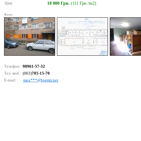
Ціна:
10 000 Грн.
(111 Грн./m2)
Фото:
Телефон:
98961-57-32
Тел. моб.:
(063)
705-15-70
E-mail:
mех***@bigmir.nеt