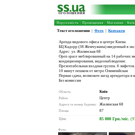
ОГОЛОШЕННЯ
Нерухомість
:
Приміщення
:
Магазини
:
Київ
Текст оголошення
|
Фото
|
Контакти
Аренда видового офиса в центре Киева.
БЦ Кадорр (38 Жемчужина) введенный в экс
Адрес: ул. Жилянская 68
Open space меблированный на 14 рабочих ме
кондиционирования, видеонаблюдение.
Презентабельная входная группа. 6 лифотов.
10 минут пешком от метро Олимпийская
Первая сдача, возможен заезд арендатора в 
Без комиссии
Київ
Область:
Центр
Район:
Жилянская 68
Адреса та номер будинку:
87
Площа:
Ціна:
85 000 Грн./міс.
(9
Фото: