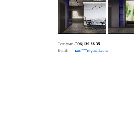
Телефон:
(096)
139-66-35
E-mail:
кuс***@gmаil.соm