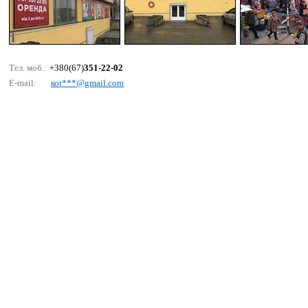
Тел. моб.:
+380(67)
351-22-02
E-mail:
коt***@gmаil.соm