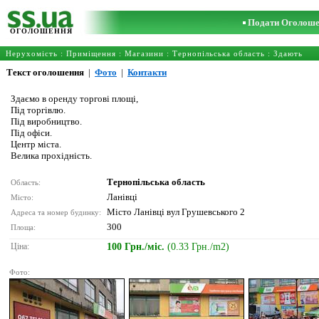
Подати Оголош
ОГОЛОШЕННЯ
Нерухомість
:
Приміщення
:
Магазини
:
Тернопільська область
: Здають
Текст оголошення
|
Фото
|
Контакти
Здаємо в оренду торгові площі,
Під торгівлю.
Під виробництво.
Під офіси.
Центр міста.
Велика прохідність.
Тернопільська область
Область:
Ланівці
Місто:
Місто Ланівці вул Грушевського 2
Адреса та номер будинку:
300
Площа:
Ціна:
100 Грн./міс.
(0.33 Грн./m2)
Фото: