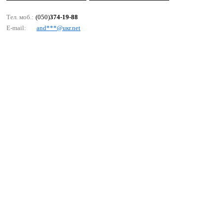
Тел. моб.:
(050)
374-19-88
E-mail:
аnd***@uкr.nеt