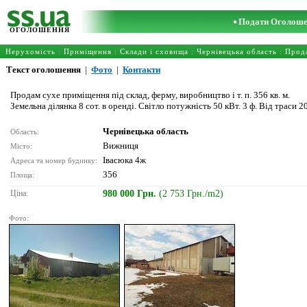
Подати Оголош
ОГОЛОШЕННЯ
Нерухомість
:
Приміщення
:
Склади і сховища
:
Чернівецька область
: Прод
Текст оголошення
|
Фото
|
Контакти
Продам сухе приміщення під склад, ферму, виробництво і т. п. 356 кв. м.
Земельна ділянка 8 сот. в оренді. Світло потужність 50 кВт. 3 ф. Від траси 
Чернівецька область
Область:
Вижниця
Місто:
Івасюка 4ж
Адреса та номер будинку:
356
Площа:
Ціна:
980 000 Грн.
(2 753 Грн./m2)
Фото: