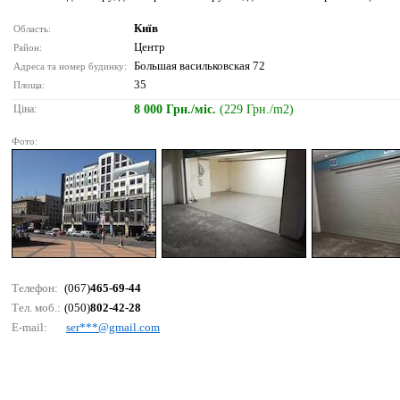
Київ
Область:
Центр
Район:
Большая васильковская 72
Адреса та номер будинку:
35
Площа:
Ціна:
8 000 Грн./міс.
(229 Грн./m2)
Фото:
Телефон:
(067)
465-69-44
Тел. моб.:
(050)
802-42-28
E-mail:
sеr***@gmаil.соm