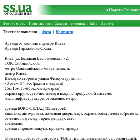
Подати Оголош
ОГОЛОШЕННЯ
Нерухомість
:
Приміщення
:
Склади і сховища
:
Київ
: Здають
Текст оголошення
|
Фото
|
Контакти
Аренда от хозяина в центре Киева.
Аренда Гараж-Бокс-Склад.
Киев, ул. Большая Васильковская 72,
ТОК. Олимпийский,
метро Олимпийская 5 минут пешком,
центр Киева.
Выезд со стороны улицы Физкультурная 6,
- 3 этаж, 94, 95. (рядом с лифтом)
15м 15м 35м(бокс-склад-гараж)
охрана круглосуточно, въезд и вход по пропускной системе.
лифт, инфраструктура, отопление, метро.
аренда БОКС-СКЛАД (35 метров).
защитная авто-ролета, железная дверь, лифт, охрана, электричество(розетка 
отлично под склад, гараж для двух авто.
возможно:
аренда с правом выкупа, продажа, аренда.
Оплата по договору, договор с ФОП 3 группа, длительный с пролонгацией.