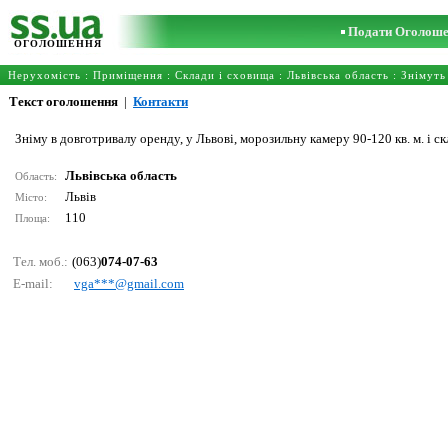
Подати Оголош
ОГОЛОШЕННЯ
Нерухомість
:
Приміщення
:
Склади і сховища
:
Львівська область
: Знімуть
Текст оголошення
|
Контакти
Зніму в довготривалу оренду, у Львові, морозильну камеру 90-120 кв. м. і с
Львівська область
Область:
Львів
Місто:
110
Площа:
Тел. моб.:
(063)
074-07-63
E-mail:
vgа***@gmаil.соm