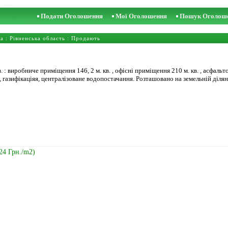
Подати Оголошення
Мої Оголошення
Пошук Оголош
ща
:
Рівненська область
: Продають
 : виробниче приміщення 146, 2 м. кв. , офісні приміщення 210 м. кв. , асфаль
 газифікаціяя, централізоване водопостачання. Розташовано на земельній ділянці 
424 Грн./m2)