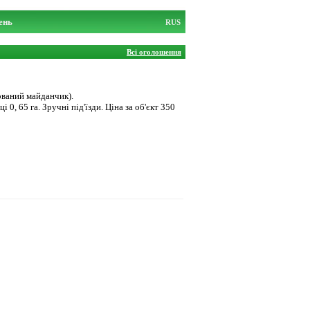
ень
RUS
Всі оголошення
тований майданчик).
0, 65 га. Зручні під'їзди. Ціна за об'єкт 350