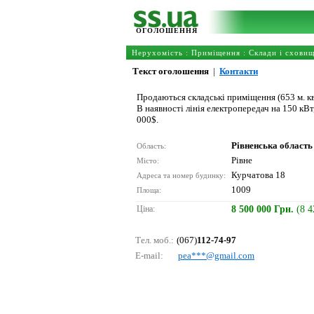
ОГОЛОШЕННЯ
Нерухомість
:
Приміщення
:
Склади і схови
Текст оголошення
|
Контакти
Продаються складські приміщення (653 м. кв.
В наявності лінія електропередач на 150 кВт,
000$.
Рівненська область
Область:
Рівне
Місто:
Курчатова 18
Адреса та номер будинку:
1009
Площа:
Ціна:
8 500 000 Грн.
(8 
Тел. моб.:
(067)
112-74-97
E-mail:
реа***@gmаil.соm