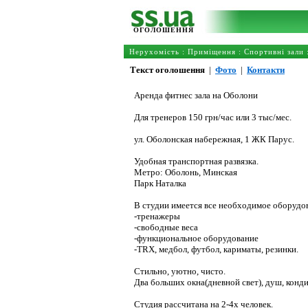
ОГОЛОШЕННЯ
Нерухомість
:
Приміщення
:
Спортивні зали
Текст оголошення
|
Фото
|
Контакти
Аренда фитнес зала на Оболони
Для тренеров 150 грн/час или 3 тыс/мес.
ул. Оболонская набережная, 1 ЖК Парус.
Удобная транспортная развязка.
Метро: Оболонь, Минская
Парк Наталка
В студии имеется все необходимое оборудо
-тренажеры
-свободные веса
-функциональное оборудование
-TRX, медбол, футбол, кариматы, резинки.
Стильно, уютно, чисто.
Два больших окна(дневной свет), душ, кондиц
Студия рассчитана на 2-4х человек.