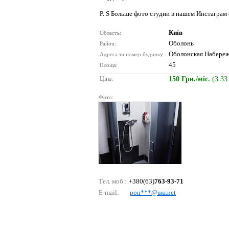
P. S Больше фото студии в нашем Инстаграм 
Київ
Область:
Оболонь
Район:
Оболонская Набереж
Адреса та номер будинку:
45
Площа:
Ціна:
150 Грн./міс.
(3.33
Фото:
Тел. моб.:
+380(63)
763-93-71
E-mail:
роn***@uкr.nеt