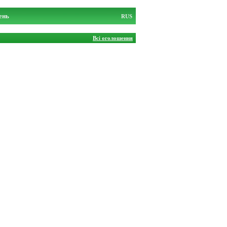
ень
RUS
Всі оголошення