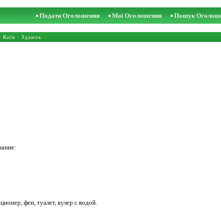
Подати Оголошення
Мої Оголошення
Пошук Оголош
:
Київ
: Здають
вание:
ионер, фен, туалет, кулер с водой.