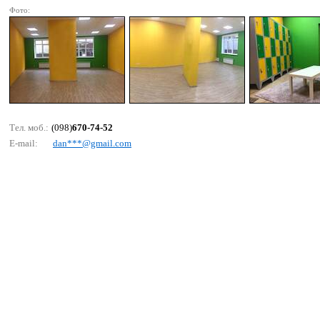
Фото:
Тел. моб.:
(098)
670-74-52
E-mail:
dаn***@gmаil.соm