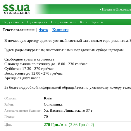
Подати Оголош
ОГОЛОШЕННЯ
Нерухомість
:
Приміщення
:
Спортивні зали
:
Київ
: Здають
Текст оголошення
|
Фото
|
Контакти
В почасовую аренду сдается уютный, светлый зал с новым евро ремонтом. В з
Будем рады аккуратным, чистоплотным и порядочным субарендаторам.
Свободное время и стоимость:
С понедельника по пятницу до 18.00 - 230 грн/час
Суббота с 17.30 - 270 грн/час
Воскресенье до 12.00 - 270 грн/час
Аренда от двух часов.
За более подробной информацией обращайтесь по указанному номеру теле
Київ
Область:
Солом'янка
Район:
Ул. Василия Липковского 37 г
Адреса та номер будинку:
70
Площа:
Ціна:
270 Грн./міс.
(3.86 Грн./m2)