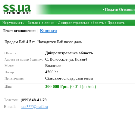
Подати Оголош
ОГОЛОШЕННЯ
Нерухомість
:
Земля і ділянки
:
Дніпропетровська область
: Продають
Текст оголошення
|
Контакти
Продам Пай 4.5 га. Находится Пай возле дачь.
Дніпропетровська область
Область:
С. Волосское. ул. Новая4
Адреса та номер будинку:
Волоське
Місто:
4500 ha.
Площа:
Сільськогосподарська земля
Призначення:
Ціна:
300 000 Грн.
(0.01 Грн./m2)
Телефон:
(099)
648-41-79
E-mail:
tаn***@mаil.ru