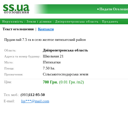
Подати Оголош
ОГОЛОШЕННЯ
Нерухомість
:
Земля і ділянки
:
Дніпропетровська область
: Продають
Текст оголошення
|
Контакти
Прдам пай 7.5 га в село желтое пятихатский район
Дніпропетровська область
Область:
Школьная 21
Адреса та номер будинку:
П'ятихатки
Місто:
7.50 ha.
Площа:
Сільськогосподарська земля
Призначення:
Ціна:
700 Грн.
(0.01 Грн./m2)
Тел. моб.:
(093)
112-95-50
E-mail:
liр***@mаil.соm