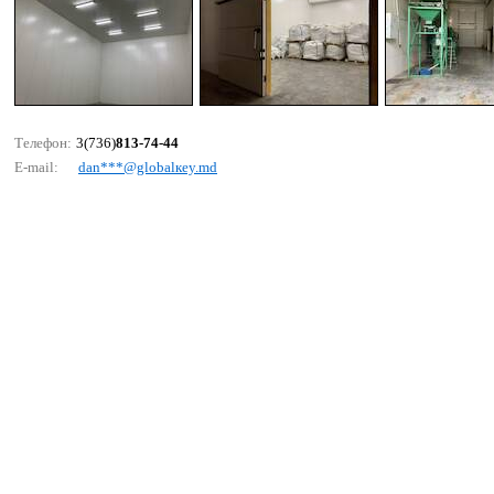
Телефон:
3(736)
813-74-44
E-mail:
dаn***@glоbаlкеy.md