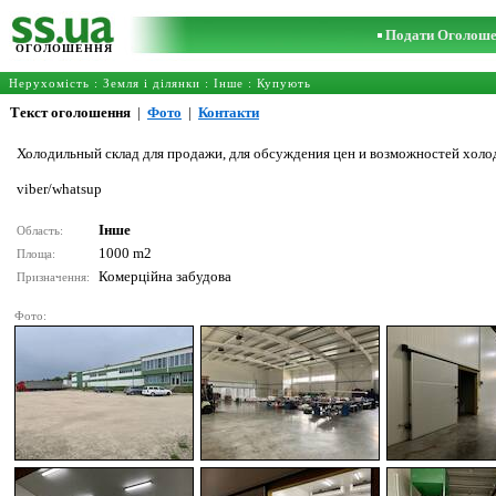
Подати Оголош
ОГОЛОШЕННЯ
Нерухомість
:
Земля і ділянки
:
Інше
: Купують
Текст оголошення
|
Фото
|
Контакти
Холодильный склад для продажи, для обсуждения цен и возможностей холо
viber/whatsup
Інше
Область:
1000 m2
Площа:
Комерційна забудова
Призначення:
Фото: