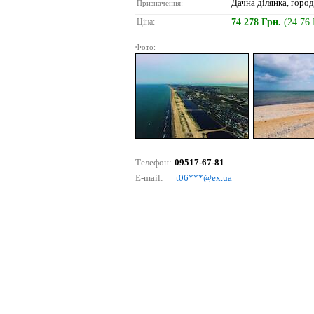
Дачна ділянка, город
Призначення:
Ціна:
74 278 Грн.
(24.76
Фото:
Телефон:
09517-67-81
E-mail:
t06***@ех.uа