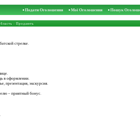
Подати Оголошення
Мої Оголошення
Пошук Оголош
область
: Продають
батской стрелке.
лице.
ь в оформлении.
е, презентация, экскурсия.
телю – приятный бонус.
ь