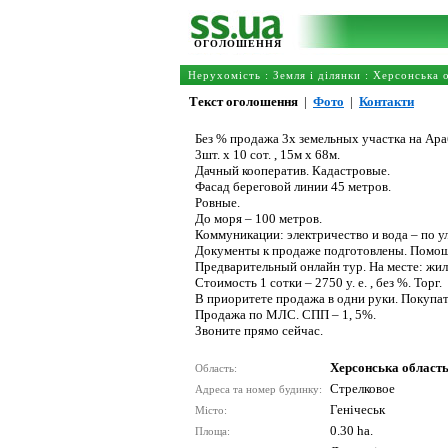
ОГОЛОШЕННЯ
Нерухомість
:
Земля і ділянки
:
Херсонська 
Текст оголошення
|
Фото
|
Контакти
Без % продажа 3х земельных участка на Ара
3шт. х 10 сот. , 15м х 68м.
Дачный кооператив. Кадастровые.
Фасад береговой линии 45 метров.
Ровные.
До моря – 100 метров.
Коммуникации: электричество и вода – по у
Документы к продаже подготовлены. Помощ
Предварительный онлайн тур. На месте: жиль
Стоимость 1 сотки – 2750 у. е. , без %. Торг.
В приоритете продажа в одни руки. Покупа
Продажа по МЛС. СПП – 1, 5%.
Звоните прямо сейчас.
Херсонська област
Область:
Стрелковое
Адреса та номер будинку:
Генічеськ
Місто:
0.30 ha.
Площа: