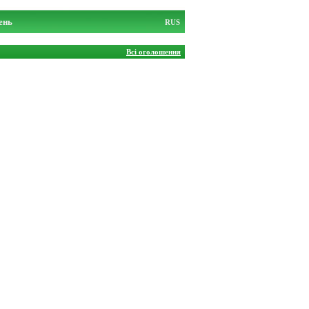
ень
RUS
Всі оголошення