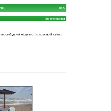
ень
RUS
Всі оголошення
тивостей даної місцевості є морський клімат,