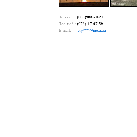
Телефон:
(066)
988-70-21
Тел. моб.:
(073)
117-97-59
E-mail:
еly***@mеtа.uа