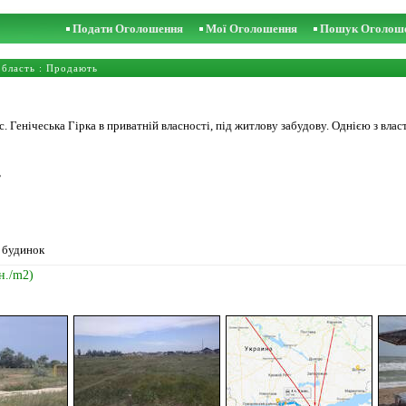
Подати Оголошення
Мої Оголошення
Пошук Оголош
область
: Продають
с. Генічеська Гірка в приватній власності, під житлову забудову. Однією з влас
ь
 будинок
н./m2)