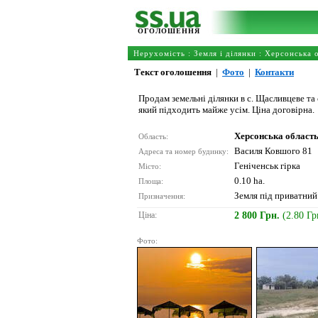
ОГОЛОШЕННЯ
Нерухомість
:
Земля і ділянки
:
Херсонська 
Текст оголошення
|
Фото
|
Контакти
Продам земельні ділянки в с. Щасливцеве та 
який підходить майже усім. Ціна договірна.
Херсонська област
Область:
Василя Ковшого 81
Адреса та номер будинку:
Геніченськ гірка
Місто:
0.10 ha.
Площа:
Земля під приватний
Призначення:
Ціна:
2 800 Грн.
(2.80 Гр
Фото: