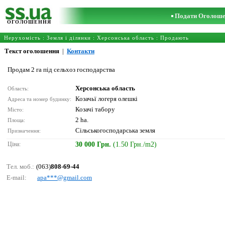
Подати Оголош
ОГОЛОШЕННЯ
Нерухомість
:
Земля і ділянки
:
Херсонська область
: Продають
Текст оголошення
|
Контакти
Продам 2 га під сельхоз господарства
Херсонська область
Область:
Козачьї логеря олешкі
Адреса та номер будинку:
Козачі табору
Місто:
2 ha.
Площа:
Сільськогосподарська земля
Призначення:
Ціна:
30 000 Грн.
(1.50 Грн./m2)
Тел. моб.:
(063)
808-69-44
E-mail:
ара***@gmаil.соm