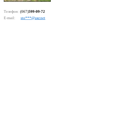
Телефон:
(067)
599-09-72
E-mail:
stо***@uкr.nеt