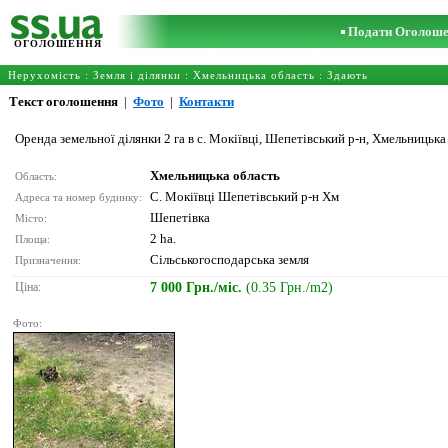
Подати Оголош
ОГОЛОШЕННЯ
Нерухомість
:
Земля і ділянки
:
Хмельницька область
: Здають
Текст оголошення
|
Фото
|
Контакти
Оренда земельної ділянки 2 га в с. Мокіївці, Шепетівський р-н, Хмельницька
Хмельницька область
Область:
С. Мокіївці Шепетівський р-н Хм
Адреса та номер будинку:
Шепетівка
Місто:
2 ha.
Площа:
Сільськогосподарська земля
Призначення:
Ціна:
7 000 Грн./міс.
(0.35 Грн./m2)
Фото: