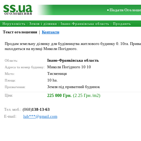
Подати Оголош
ОГОЛОШЕННЯ
Нерухомість
:
Земля і ділянки
:
Івано-Франківська область
: Продають
Текст оголошення
|
Контакти
Продам земельну ділянку для будівництва житлового будинку 0. 10га. Прива
находиться на вулиці Миколи Погідного.
Івано-Франківська область
Область:
Миколи Погідного 10 10
Адреса та номер будинку:
Тисмениця
Місто:
10 ha.
Площа:
Земля під приватний будинок
Призначення:
Ціна:
225 000 Грн.
(2.25 Грн./m2)
Тел. моб.:
(068)
138-13-63
E-mail:
lub***@gmаil.соm