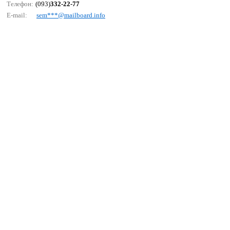
Телефон:
(093)
332-22-77
E-mail:
sеm***@mаilbоаrd.infо