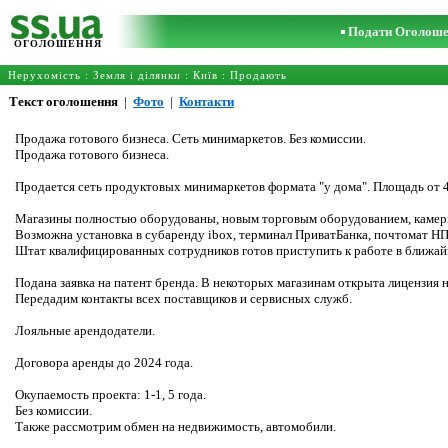
Подати Оголош
ОГОЛОШЕННЯ
Нерухомість
:
Земля і ділянки
:
Київ
: Продають
Текст оголошення
|
Фото
|
Контакти
Продажа готового бизнеса. Сеть минимаркетов. Без комиссии.
Продажа готового бизнеса.
Продается сеть продуктовых минимаркетов формата "у дома". Площадь от 42
Магазины полностью оборудованы, новым торговым оборудованием, камеры
Возможна установка в субаренду ibox, терминал ПриватБанка, почтомат НП
Штат квалифицированных сотрудников готов приступить к работе в ближай
Подана заявка на патент бренда. В некоторых магазинам открыта лицензия на
Передадим контакты всех поставщиков и сервисных служб.
Лояльные арендодатели.
Договора аренды до 2024 года.
Окупаемость проекта: 1-1, 5 года.
Без комиссии.
Также рассмотрим обмен на недвижимость, автомобили.