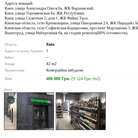
Адреса локаций:
Киев, улица Александра Олеся 6а, ЖК Варшавский;
Киев, улица Теремковская 4а, ЖК Республика;
Киев, улица Салютная 2, дом 1, ЖК Файна Таун;
Киевская область, село Крюковщина, улица Панорамная 2А, ЖК Парадайз А
Киевская область, село Софиевская Борщаговка, проспект Мартынова 3, Ж
Вышгород, улица Набережная 6в, на стадии ремонта(80% готовности).
Київ
Область:
1
Адреса та номер будинку:
--
Район:
42 m2
Площа:
Комерційна забудова
Призначення:
Ціна:
400 000 Грн.
(9 524 Грн./m2)
Фото: