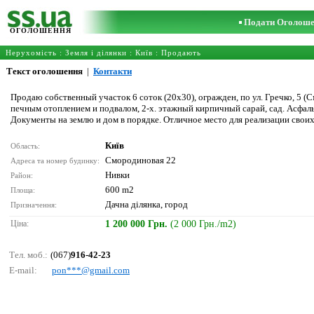
Подати Оголош
ОГОЛОШЕННЯ
Нерухомість
:
Земля і ділянки
:
Київ
: Продають
Текст оголошення
|
Контакти
Продаю собственный участок 6 соток (20x30), огражден, по ул. Гречко, 5 (С
печным отоплением и подвалом, 2-х. этажный кирпичный сарай, сад. Асфальт
Документы на землю и дом в порядке. Отличное место для реализации своих
Київ
Область:
Смородиновая 22
Адреса та номер будинку:
Нивки
Район:
600 m2
Площа:
Дачна ділянка, город
Призначення:
Ціна:
1 200 000 Грн.
(2 000 Грн./m2)
Тел. моб.:
(067)
916-42-23
E-mail:
роn***@gmаil.соm