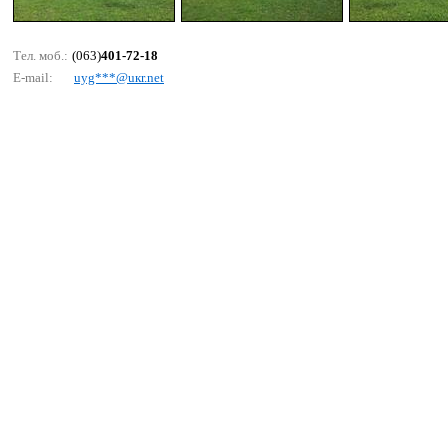
Тел. моб.:
(063)
401-72-18
E-mail:
uyg***@uкr.nеt