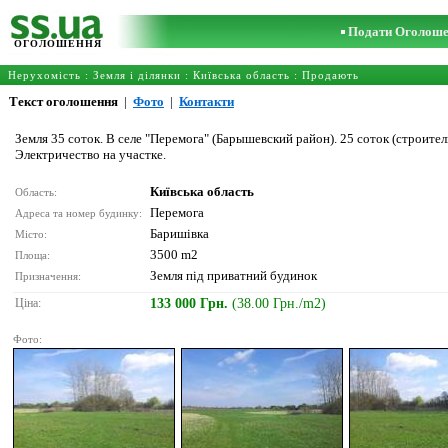
Подати Оголош
ОГОЛОШЕННЯ
Нерухомість
:
Земля і ділянки
:
Київська область
: Продають
Текст оголошення
|
Фото
|
Контакти
Земля 35 соток. В селе "Перемога" (Барышевский район). 25 соток (строите
Электричество на участке.
Київська область
Область:
Перемога
Адреса та номер будинку:
Баришівка
Місто:
3500 m2
Площа:
Земля під приватний будинок
Призначення:
Ціна:
133 000 Грн.
(38.00 Грн./m2)
Фото: