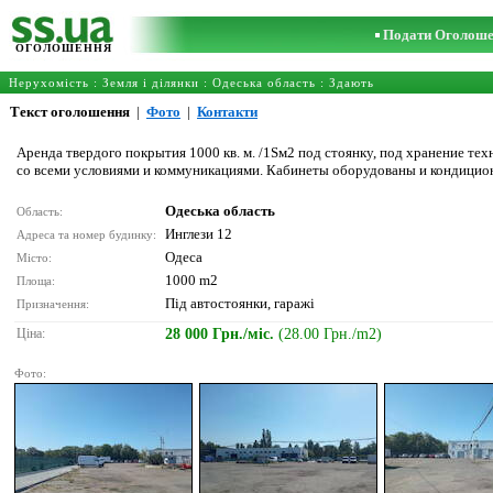
Подати Оголош
ОГОЛОШЕННЯ
Нерухомість
:
Земля і ділянки
:
Одеська область
: Здають
Текст оголошення
|
Фото
|
Контакти
Аренда твердого покрытия 1000 кв. м. /1Sм2 под стоянку, под хранение т
со всеми условиями и коммуникациями. Кабинеты оборудованы и кондициони
Одеська область
Область:
Инглези 12
Адреса та номер будинку:
Одеса
Місто:
1000 m2
Площа:
Під автостоянки, гаражі
Призначення:
Ціна:
28 000 Грн./міс.
(28.00 Грн./m2)
Фото: