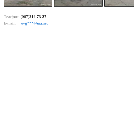
Телефон:
(067)
214-73-27
E-mail:
еvg***@uкr.nеt