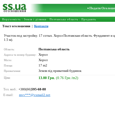
Подати Оголош
ОГОЛОШЕННЯ
Нерухомість
:
Земля і ділянки
:
Полтавська область
: Продають
Текст оголошення
|
Контакти
Участок под застройку. 17 сотых. Хорол Полтавская область. Фундамент и 
1.5 м).
Полтавська область
Область:
Хорол
Адреса та номер будинку:
Хорол
Місто:
17 m2
Площа:
Земля під приватний будинок
Призначення:
Ціна:
13.00 Грн.
(0.76 Грн./m2)
Тел. моб.:
+380(66)
595-68-88
E-mail:
mvv***@vхmаil2.nеt