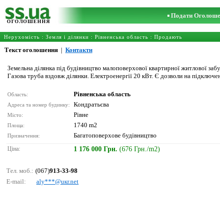
Подати Оголош
ОГОЛОШЕННЯ
Нерухомість
:
Земля і ділянки
:
Рівненська область
: Продають
Текст оголошення
|
Контакти
Земельна ділянка під будівництво малоповерхової квартирної житлової забуд
Газова труба вздовж ділянки. Електроенергії 20 кВт. Є дозволи на підключе
Рівненська область
Область:
Кондратьєва
Адреса та номер будинку:
Рівне
Місто:
1740 m2
Площа:
Багатоповерхове будівництво
Призначення:
Ціна:
1 176 000 Грн.
(676 Грн./m2)
Тел. моб.:
(067)
913-33-98
E-mail:
аly***@uкr.nеt