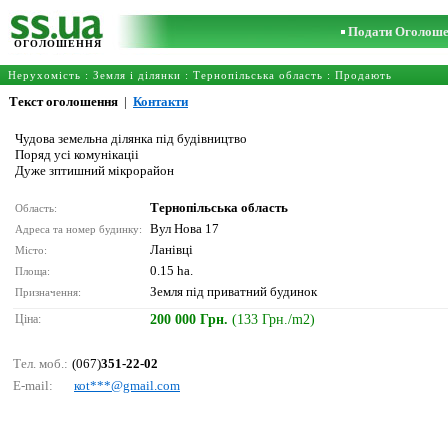
Подати Оголош
ОГОЛОШЕННЯ
Нерухомість
:
Земля і ділянки
:
Тернопільська область
: Продають
Текст оголошення
|
Контакти
Чудова земельна ділянка під будівництво
Поряд усі комунікаціі
Дуже зптишний мікрорайон
Тернопільська область
Область:
Вул Нова 17
Адреса та номер будинку:
Ланівці
Місто:
0.15 ha.
Площа:
Земля під приватний будинок
Призначення:
Ціна:
200 000 Грн.
(133 Грн./m2)
Тел. моб.:
(067)
351-22-02
E-mail:
коt***@gmаil.соm