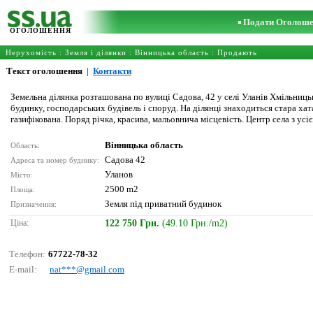
Подати Оголош
ОГОЛОШЕННЯ
Нерухомість
:
Земля і ділянки
:
Вінницька область
: Продають
Текст оголошення
|
Контакти
Земельна ділянка розташована по вулиці Садова, 42 у селі Уланів Хмільниць
будинку, господарських будівель і споруд. На ділянці знаходиться стара ха
газифікована. Поряд річка, красива, мальовнича місцевість. Центр села з 
Вінницька область
Область:
Садова 42
Адреса та номер будинку:
Уланов
Місто:
2500 m2
Площа:
Земля під приватний будинок
Призначення:
Ціна:
122 750 Грн.
(49.10 Грн./m2)
Телефон:
67722-78-32
E-mail:
nаt***@gmаil.соm