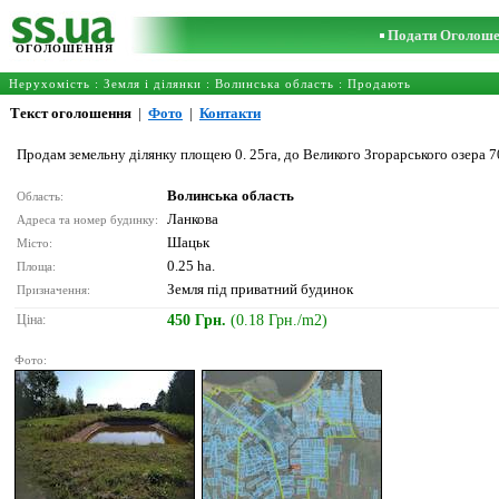
Подати Оголош
ОГОЛОШЕННЯ
Нерухомість
:
Земля і ділянки
:
Волинська область
: Продають
Текст оголошення
|
Фото
|
Контакти
Продам земельну ділянку площею 0. 25га, до Великого Згорарського озера 7
Волинська область
Область:
Ланкова
Адреса та номер будинку:
Шацьк
Місто:
0.25 ha.
Площа:
Земля під приватний будинок
Призначення:
Ціна:
450 Грн.
(0.18 Грн./m2)
Фото: