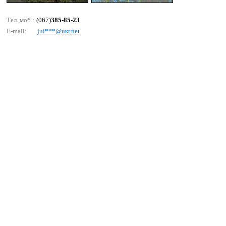
Тел. моб.:
(067)
385-85-23
E-mail:
jul***@uкr.nеt