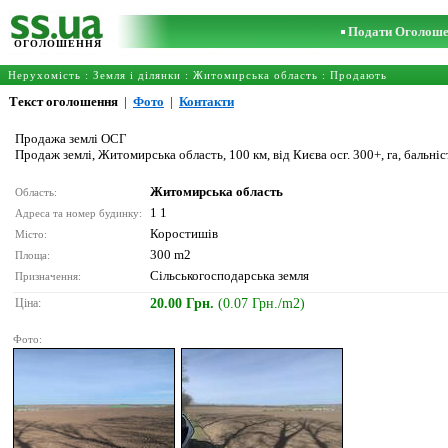
Подати Оголош
ОГОЛОШЕННЯ
Нерухомість
:
Земля і ділянки
:
Житомирська область
: Продають
Текст оголошення
|
Фото
|
Контакти
Продажа землі ОСГ
Продаж землі, Житомирська область, 100 км, від Києва осг. 300+, га, бальніс
Житомирська область
Область:
1 1
Адреса та номер будинку:
Коростишів
Місто:
300 m2
Площа:
Сільськогосподарська земля
Призначення:
Ціна:
20.00 Грн.
(0.07 Грн./m2)
Фото: