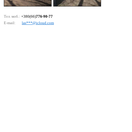
Тел. моб.:
+380(66)
776-90-77
E-mail:
lаs***@iсlоud.соm