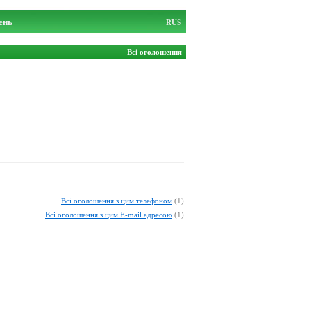
ень
RUS
Всі оголошення
Всі оголошення з цим телефоном
(1)
Всі оголошення з цим E-mail адресою
(1)