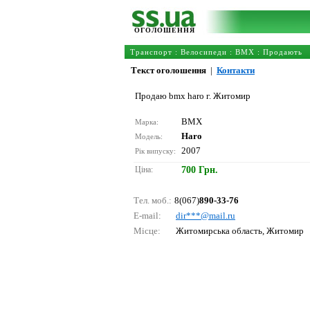
ОГОЛОШЕННЯ
Транспорт
:
Велосипеди
:
BMX
: Продають
Текст оголошення
|
Контакти
Продаю bmx haro г. Житомир
BMX
Марка:
Haro
Модель:
2007
Рік випуску:
Ціна:
700 Грн.
Тел. моб.:
8(067)
890-33-76
E-mail:
dir***@mаil.ru
Місце:
Житомирська область, Житомир