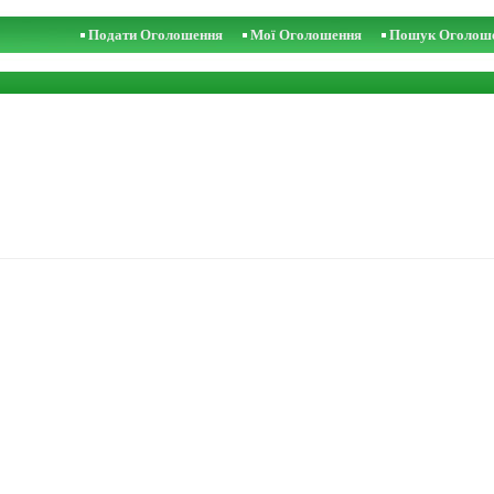
Подати Оголошення
Мої Оголошення
Пошук Оголош