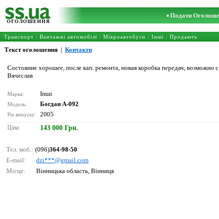
Подати Оголош
ОГОЛОШЕННЯ
Транспорт
:
Вантажні автомобілі
:
Мікроавтобуси
:
Інші
: Продають
Текст оголошення
|
Контакти
Состояние хорошее, после кап. ремонта, новая коробка передач, возможно с
Вячеслав
Інші
Марка:
Богдан А-092
Модель:
2005
Рік випуску:
Ціна:
143 000 Грн.
Тел. моб.:
(096)
364-98-50
E-mail:
dzi***@gmаil.соm
Місце:
Вінницька область, Вінниця