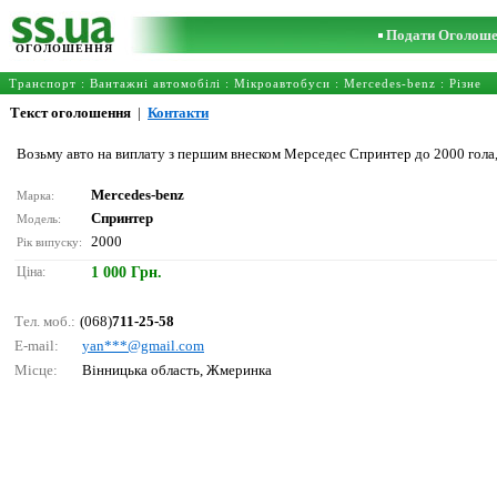
Подати Оголош
ОГОЛОШЕННЯ
Транспорт
:
Вантажні автомобілі
:
Мікроавтобуси
:
Mercedes-benz
: Різне
Текст оголошення
|
Контакти
Возьму авто на виплату з першим внеском Мерседес Спринтер до 2000 гола,
Mercedes-benz
Марка:
Спринтер
Модель:
2000
Рік випуску:
Ціна:
1 000 Грн.
Тел. моб.:
(068)
711-25-58
E-mail:
yаn***@gmаil.соm
Місце:
Вінницька область, Жмеринка