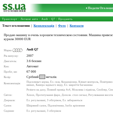
Подати Оголош
ОГОЛОШЕННЯ
Транспорт
:
Легкові авто
:
Audi
:
Q7
: Продають
Текст оголошення
|
Комплектація
|
Фото
|
Контакти
Продаю машину в очень хорошем техническом состоянии. Машина привезена
курили 30000 EUR
Audi Q7
Марка
2007
Рік випуску:
3.6 бензин
Двигатель:
Автомат
Кпп:
67 000
Пробіг, км:
Срібний
металік
Колір:
Підсилювач керма, Ел. скла, Кондиціонер, Клімат-контроль, Повітряно
Комплектація:
шинах, Камера заднього виду, Ел. закриття багажника
Релінги на даху, Повний привід 4x4, Можлива і підвіска, Спойлер, Спо
Світло:
Xenon, Протитуманні фари, Дополн. стоп сигнал, Регулювання висоти
Дзеркала:
Ел. регульовані, З обігрівом, Ел. забираються
Салон:
Шкіряний салон, Підлокітники, Isofix кріплення
Сидіння:
Ел. регульовані, З обігрівом