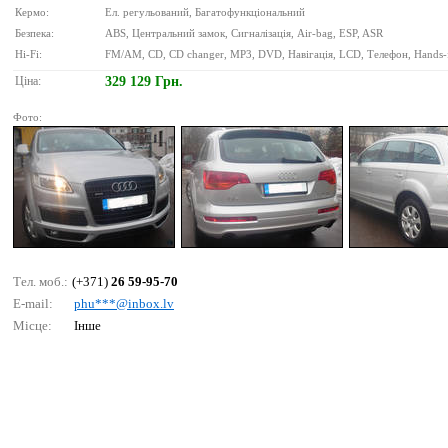
Кермо:
Ел. регульований, Багатофункціональний
Безпека:
ABS, Центральний замок, Сигналізація, Air-bag, ESP, ASR
Hi-Fi:
FM/AM, CD, CD changer, MP3, DVD, Навігація, LCD, Телефон, Hands-
Ціна:
329 129 Грн.
Фото:
Тел. моб.:
(+371)
26 59-95-70
E-mail:
рhu***@inbох.lv
Місце:
Інше