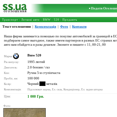
Подати Оголош
ОГОЛОШЕННЯ
Транспорт
:
Легкові авто
:
BMW
:
520
: Продають
Текст оголошення
|
Комплектація
|
Фото
|
Контакти
Наша фирма занимаетса помошью по покупке автомобилей за границой в ЕС,
подбираем самое выгодное, также имеем партнеров в разных ЕС странах ко
авто вам обайдетса в разы дешевле. Звоните и пишите с 11, 00-21, 00
Bmw 520
Марка
1995 лютий
Рік випуску:
2.0 бензин / газ
Двигатель:
Ручна 5-и ступінчаста
Кпп:
100 000
Пробіг, км:
Чорний
металік
Колір:
Комплектація:
Підсилювач керма, Ел. скла, Кондиціонер, Ел. задня шторка
Ціна:
1 000 Грн.
Фото: