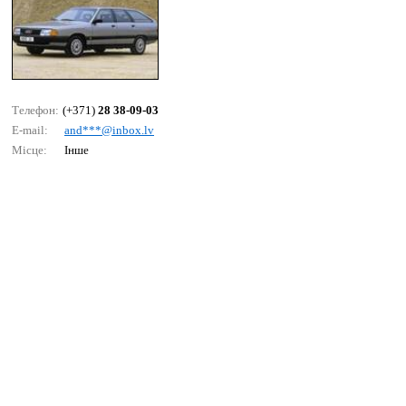
Телефон:
(+371)
28 38-09-03
E-mail:
аnd***@inbох.lv
Місце:
Інше