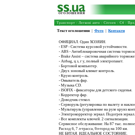
ОГОЛОШЕННЯ
Транспорт
:
Легкові авто
:
Citroen
:
C4
: Про
Текст оголошення
|
Фото
|
Контакти
ОФИЦИАЛ. Один ХОЗЯИН.
- ESP - Система курсовой устойчивости.
- ABS - Антиблокировочная система тормозо
- Brake Assist – система аварийного торможе
- Airbag, ц з, г у, полный электропакет.
- Бортовой компьютер.
- Двух зоновый климат контроль.
- Круиз контроль.
- Омыватель фар.
- Музыка CD.
- ISOFIX - фиксаторы для детского сиденья.
- Корректор фар.
- Доводчик стекол.
- Серворуль (регулировка по вылету и наклон
- Мультируль (управление на руле круиз кон
- Электрокорректор зеркал. Подогрев зеркал.
- Все комплекты ключей. 2 сигнализации.
Сервисное обслуживание. На 87 тыс. полное 
Расход 6, 7 л-трасса, 9л-город на 100 км.
НЕ БИТАЯ. ИДЕАЛЬНОЕ СОСТОЯНИЕ.