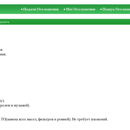
Подати Оголошення
Мої Оголошення
Пошук Оголош
дають
в.
ния.
у).
тролем и музыкой).
ТО(замена всех масел, фильтров и ремней). Не требует вложений.