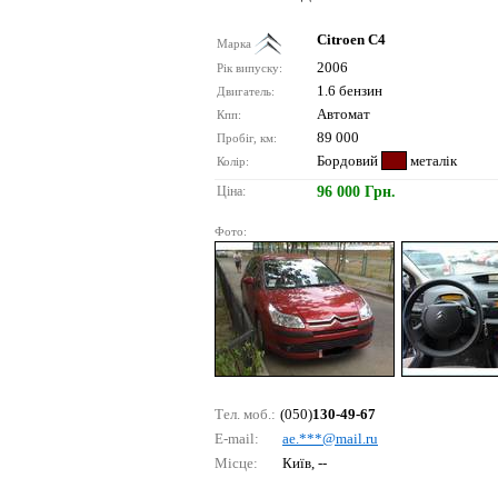
Citroen C4
Марка
2006
Рік випуску:
1.6 бензин
Двигатель:
Автомат
Кпп:
89 000
Пробіг, км:
Бордовий
металік
Колір:
Ціна:
96 000 Грн.
Фото:
Тел. моб.:
(050)
130-49-67
E-mail:
ае.***@mаil.ru
Місце:
Київ, --