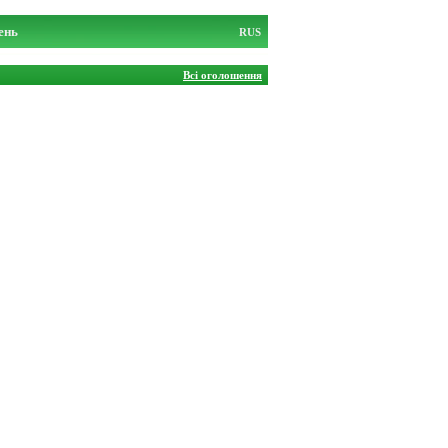
ень
RUS
Всі оголошення