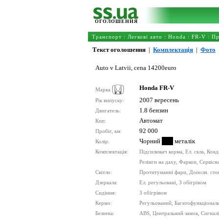
ОГОЛОШЕННЯ
Транспорт
:
Легкові авто
:
Honda
:
FR-V
: П
Текст оголошення
|
Комплектація
|
Фото
Auto v Latvii, cena 14200euro
Honda FR-V
Марка
2007 вересень
Рік випуску:
1.8 бензин
Двигатель:
Автомат
Кпп:
92 000
Пробіг, км:
Чорний
металік
Колір:
Комплектація:
Підсилювач керма, Ел. скла, Конд
Релінги на даху, Фаркоп, Сервісн
Світло:
Протитуманні фари, Дополн. стоп
Дзеркала:
Ел. регульовані, З обігрівом
Сидіння:
З обігрівом
Кермо:
Регульований, Багатофункціонал
Безпека:
ABS, Центральний замок, Сигналіз