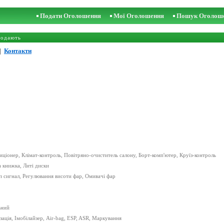
Подати Оголошення
Мої Оголошення
Пошук Оголош
родають
|
Контакти
иціонер, Клімат-контроль, Повітряно-очиститель салону, Борт-комп'ютер, Круїз-контроль
а книжка, Литі диски
 сигнал, Регулювання висоти фар, Омивачі фар
ьний
ація, Імобілайзер, Air-bag, ESP, ASR, Маркування