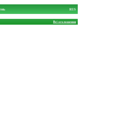
ень
RUS
Всі оголошення