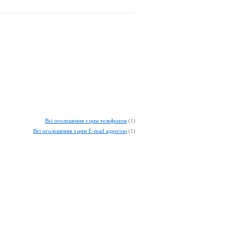
Всі оголошення з цим телефоном
(1)
Всі оголошення з цим E-mail адресою
(1)