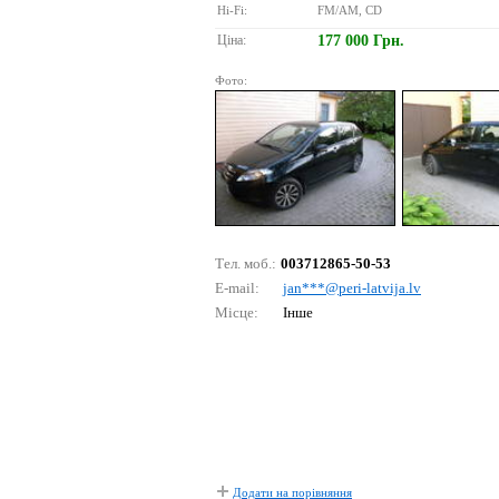
Hi-Fi:
FM/AM, CD
Ціна:
177 000 Грн.
Фото:
Тел. моб.:
003712865-50-53
E-mail:
jаn***@реri-lаtvijа.lv
Місце:
Інше
Додати на порівняння