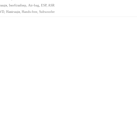
ація, Імобілайзер, Air-bag, ESP, ASR
D, Навігація, Hands-free, Subwoofer