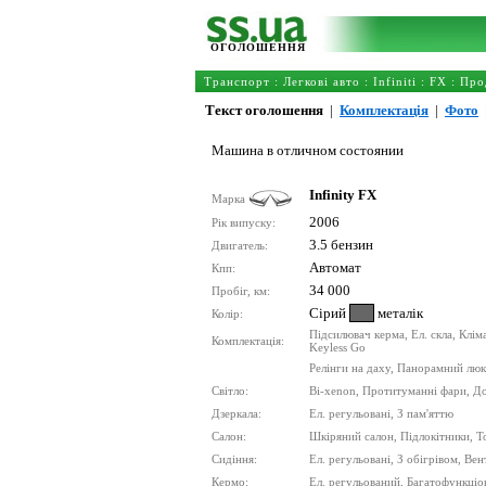
ОГОЛОШЕННЯ
Транспорт
:
Легкові авто
:
Infiniti
:
FX
: Про
Текст оголошення
|
Комплектація
|
Фото
Машина в отличном состоянии
Infinity FX
Марка
2006
Рік випуску:
3.5 бензин
Двигатель:
Автомат
Кпп:
34 000
Пробіг, км:
Сірий
металік
Колір:
Підсилювач керма, Ел. скла, Клім
Комплектація:
Keyless Go
Релінги на даху, Панорамний люк
Світло:
Bi-xenon, Протитуманні фари, До
Дзеркала:
Ел. регульовані, З пам'яттю
Салон:
Шкіряний салон, Підлокітники, Т
Сидіння:
Ел. регульовані, З обігрівом, Вен
Кермо:
Ел. регульований, Багатофункціо