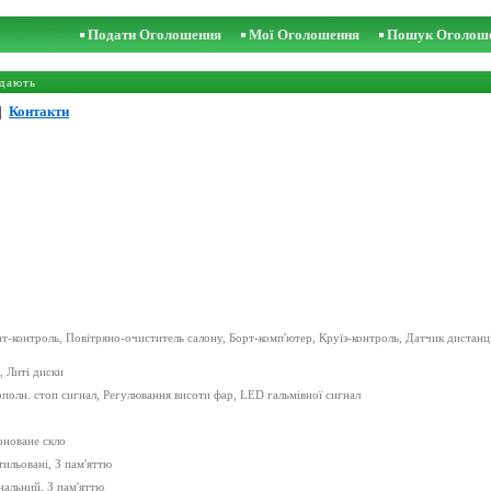
Подати Оголошення
Мої Оголошення
Пошук Оголош
дають
|
Контакти
ат-контроль, Повітряно-очиститель салону, Борт-комп'ютер, Круїз-контроль, Датчик дистанц
, Литі диски
полн. стоп сигнал, Регулювання висоти фар, LED гальмівної сигнал
оноване скло
тильовані, З пам'яттю
нальний, З пам'яттю