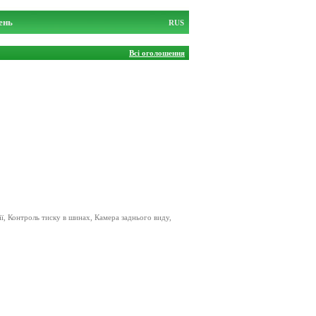
ень
RUS
Всі оголошення
ії, Контроль тиску в шинах, Камера заднього виду,