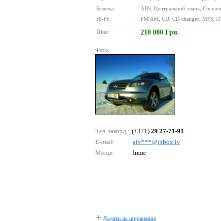
Безпека:
ABS, Центральний замок, Сигналіз
Hi-Fi:
FM/AM, CD, CD changer, MP3, DV
Ціна:
210 000 Грн.
Фото:
Тел. закорд.:
(+371)
29 27-71-91
E-mail:
аlv***@inbох.lv
Місце:
Інше
Додати на порівняння