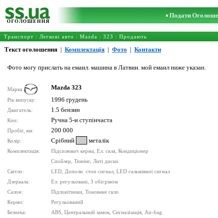
Подати Оголош
ОГОЛОШЕННЯ
Транспорт
:
Легкові авто
:
Mazda
:
323
: Продають
Текст оголошення
|
Комплектація
|
Фото
|
Контакти
Фото могу прислать на емаил. машина в Латвии. мой емаил ниже указан.
Mazda 323
Марка
1996 грудень
Рік випуску:
1.5 бензин
Двигатель:
Ручна 5-и ступінчаста
Кпп:
200 000
Пробіг, км:
Срібний
металік
Колір:
Комплектація:
Підсилювач керма, Ел. скла, Кондиціонер
Спойлер, Тюнінг, Литі диски
Світло:
LED, Дополн. стоп сигнал, LED гальмівної сигнал
Дзеркала:
Ел. регульовані, З обігрівом
Салон:
Підлокітники, Тоноване скло
Кермо:
Регульований
Безпека:
ABS, Центральний замок, Сигналізація, Air-bag