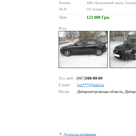
Безпека:
ABS, Центральний замок, Сигналіз
Hi-Fi:
CD changer
Ціна:
123 000 Грн.
Фото:
Тел. моб.:
(067)
568-80-69
E-mail:
lvр***@mаil.ru
Місце:
Дніпропетровська область, Дніпр
Додати на порівняння