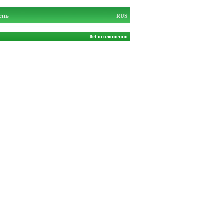
ень
RUS
Всі оголошення