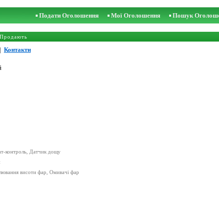
Подати Оголошення
Мої Оголошення
Пошук Оголош
 Продають
|
Контакти
й
мат-контроль, Датчик дощу
и
лювання висоти фар, Омивачі фар