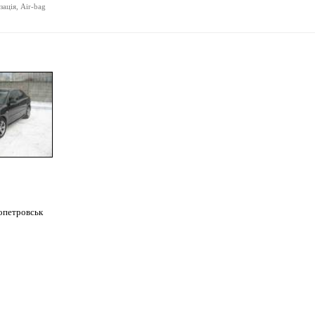
ація, Air-bag
опетровськ