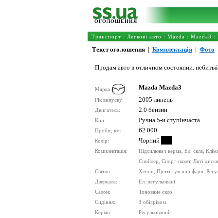
ОГОЛОШЕННЯ
Транспорт
:
Легкові авто
:
Mazda
:
Mazda3
:
Текст оголошення
|
Комплектація
|
Фото
Продам авто в отличном состоянии. небиты
Mazda Mazda3
Марка
2005 липень
Рік випуску:
2.0 бензин
Двигатель:
Ручна 5-и ступінчаста
Кпп:
62 000
Пробіг, км:
Чорний
Колір:
Комплектація:
Підсилювач керма, Ел. скла, Клі
Спойлер, Спорт-пакет, Литі диск
Світло:
Xenon, Протитуманні фари, Регу
Дзеркала:
Ел. регульовані
Салон:
Тоноване скло
Сидіння:
З обігрівом
Кермо:
Регульований