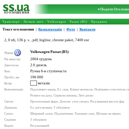
Подати Оголош
ОГОЛОШЕННЯ
Транспорт
:
Легкові авто
:
Volkswagen
:
Passat (B5)
: Продають
Текст оголошення
|
Комплектація
|
Фото
|
Контакти
2, 0 tdi, 136 p. s. , pdf, higline, chrome paket, 7400 eur
Volkswagen Passat (B5)
Марка
2004 грудень
Рік випуску:
2.0 дизель
Двигатель:
Ручна 6-и ступінчаста
Кпп:
196 000
Пробіг, км:
металік
Колір:
Комплектація:
Підсилювач керма, Ел. скла, Клімат-контроль, Повітряно-очиститель са
Релінги на даху, Сервісна книжка, Литі диски
Світло:
Протитуманні фари, Дополн. стоп сигнал, Регулювання висоти фар
Дзеркала:
Ел. регульовані, З обігрівом
Салон:
Шкіряний салон, Підлокітники, Тоноване скло, Шторки на вікнах
Сидіння:
З обігрівом
Кермо:
Регульований