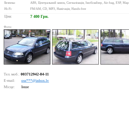
Безпека:
ABS, Центральний замок, Сигналізація, Імобілайзер, Air-bag, ESP, Ма
Hi-Fi:
FM/AM, CD, MP3, Навігація, Hands-free
Ціна:
7 400 Грн.
Фото:
Тел. моб.:
003712942-84-11
E-mail:
оss***@inbох.lv
Місце:
Інше