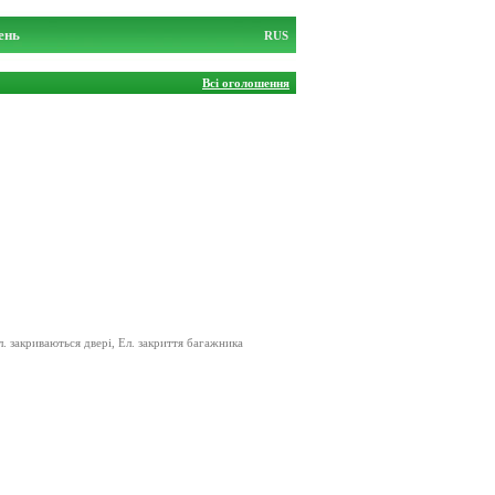
ень
RUS
Всі оголошення
. закриваються двері, Ел. закриття багажника