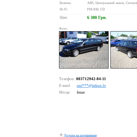
Безпека:
ABS, Центральний замок, Сигналіз
Hi-Fi:
FM/AM, CD
Ціна:
6 300 Грн.
Фото:
Телефон:
003712942-84-11
E-mail:
оss***@inbох.lv
Місце:
Інше
Додати на порівняння