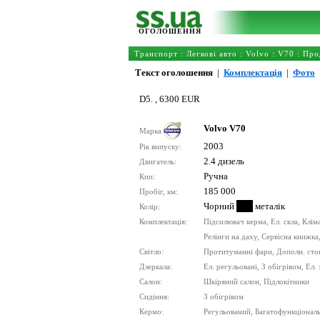
ОГОЛОШЕННЯ
Транспорт
:
Легкові авто
:
Volvo
:
V70
: Про
Текст оголошення
|
Комплектація
|
Фото
D5. , 6300 EUR
Volvo V70
Марка
2003
Рік випуску:
2.4 дизель
Двигатель:
Ручна
Кпп:
185 000
Пробіг, км:
Чорний
металік
Колір:
Комплектація:
Підсилювач керма, Ел. скла, Клім
Релінги на даху, Сервісна книжка
Світло:
Протитуманні фари, Дополн. сто
Дзеркала:
Ел. регульовані, З обігрівом, Ел.
Салон:
Шкіряний салон, Підлокітники
Сидіння:
З обігрівом
Кермо:
Регульований, Багатофункціонал