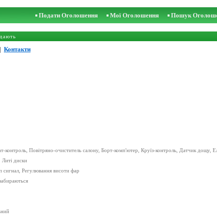
Подати Оголошення
Мої Оголошення
Пошук Оголош
дають
|
Контакти
ат-контроль, Повітряно-очиститель салону, Борт-комп'ютер, Круїз-контроль, Датчик дощу, Ел
, Литі диски
п сигнал, Регулювання висоти фар
 забираються
ьний