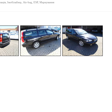
ація, Імобілайзер, Air-bag, ESP, Маркування