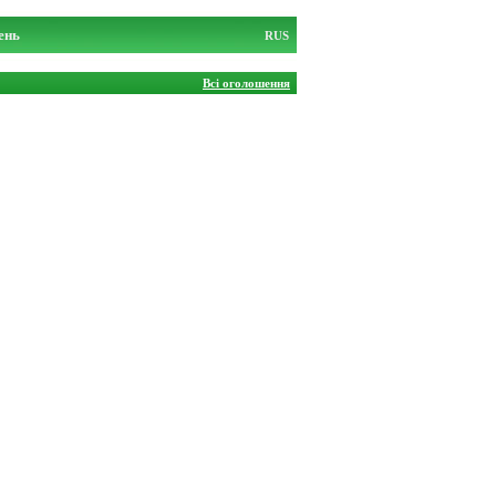
ень
RUS
Всі оголошення