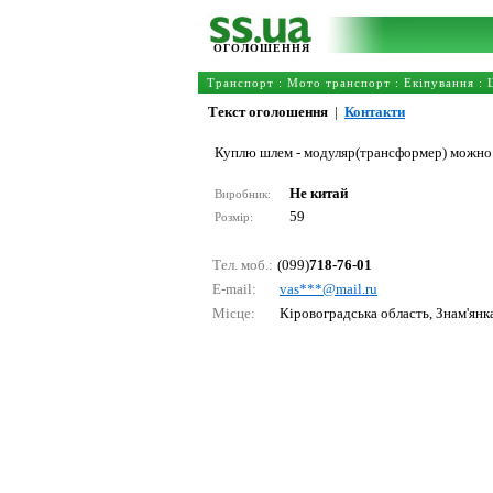
ОГОЛОШЕННЯ
Транспорт
:
Мото транспорт
:
Екіпування
:
Текст оголошення
|
Контакти
Куплю шлем - модуляр(трансформер) можно
Не китай
Виробник:
59
Розмір:
Тел. моб.:
(099)
718-76-01
E-mail:
vаs***@mаil.ru
Місце:
Кіровоградська область, Знам'янк