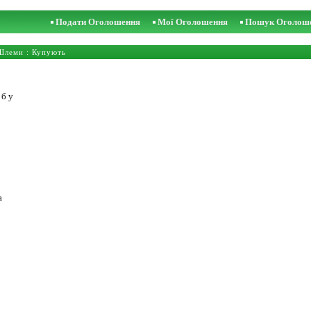
Подати Оголошення
Мої Оголошення
Пошук Оголош
Шлеми
: Купують
 б у
а