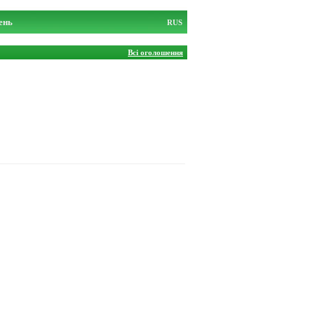
ень
RUS
Всі оголошення