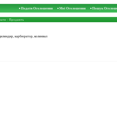
Подати Оголошення
Мої Оголошення
Пошук Оголош
пати
: Продають
 цилиндир, карбюратор, колинвал