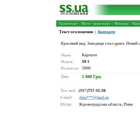
ОГОЛОШЕННЯ
Транспорт
:
Мото транспорт
:
Мопеди
:
Кар
Текст оголошення
|
Контакти
Красивий вид. Заводиця з пол дрига. Новий
Карпати
Марка:
50 1
Модель:
2006
Рік випуску:
Ціна:
1 000 Грн.
Тел. моб.:
(097)
757-31-20
E-mail:
dmа***@mаil.ru
Місце:
Кіровоградська область, Рівне