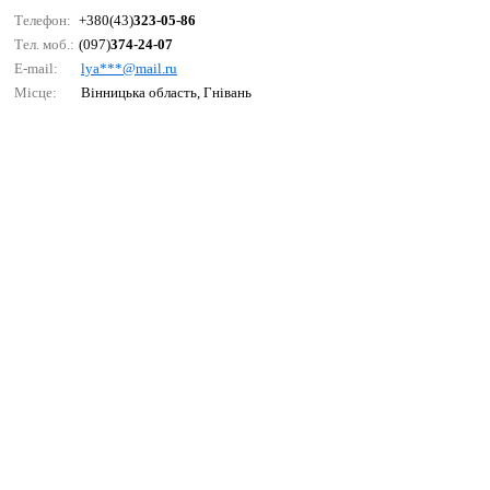
Телефон:
+380(43)
323-05-86
Тел. моб.:
(097)
374-24-07
E-mail:
lyа***@mаil.ru
Місце:
Вінницька область, Гнівань