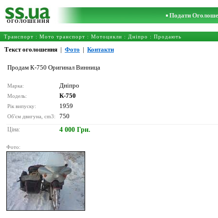
Подати Оголош
ОГОЛОШЕННЯ
Транспорт
:
Мото транспорт
:
Мотоцикли
:
Дніпро
: Продають
Текст оголошення
|
Фото
|
Контакти
Продам К-750 Оригинал Винница
Дніпро
Марка:
К-750
Модель:
1959
Рік випуску:
750
Об'єм двигуна, cm3:
Ціна:
4 000 Грн.
Фото: