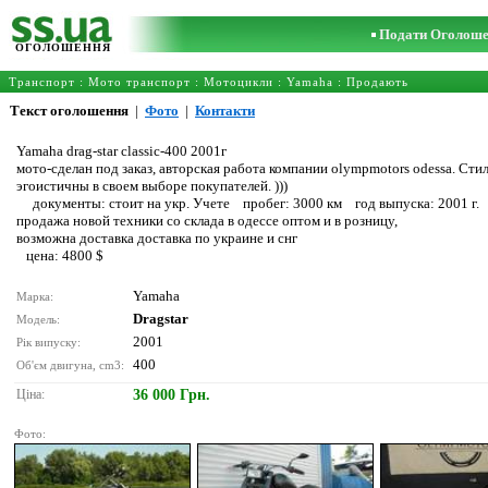
Подати Оголош
ОГОЛОШЕННЯ
Транспорт
:
Мото транспорт
:
Мотоцикли
:
Yamaha
: Продають
Текст оголошення
|
Фото
|
Контакти
Yamaha drag-star classic-400 2001г
мото-сделан под заказ, авторская работа компании olympmotors odessa. С
эгоистичны в своем выборе покупателей. )))
документы: стоит на укр. Учете пробег: 3000 км год выпуска: 2001 г
продажа новой техники со склада в одессе оптом и в розницу,
возможна доставка доставка по украине и снг
цена: 4800 $
Yamaha
Марка:
Dragstar
Модель:
2001
Рік випуску:
400
Об'єм двигуна, cm3:
Ціна:
36 000 Грн.
Фото: