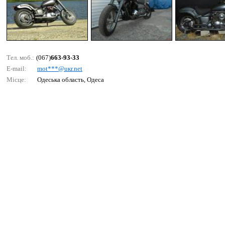
Тел. моб.:
(067)
663-93-33
E-mail:
mоt***@uкr.nеt
Місце:
Одеська область, Одеса