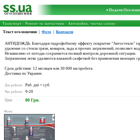
Подати Оголош
ОГОЛОШЕННЯ
Транспорт
:
Ремонт та запчастини
:
Автомийки, чистка салону
Текст оголошення
|
Фото
|
Контакти
АНТИДОЖДЬ. Благодаря гидрофобному эффекту покрытие "Автостекло" гар
удаление со стекла грязи, комаров, льда и прочих загрязнений, позволяет во
Независимо от погоды сохраняется полный контроль дорожной ситуации.
Загрязнения легко удаляются влажной салфеткой без применения моющих ср
Срок действия: 12 месяцев или 30 000 км пробега.
Доставка по Украине.
Раб. дні + суб.
Дні роботи:
9-20
Час роботи:
Ціна:
80 Грн.
Фото: