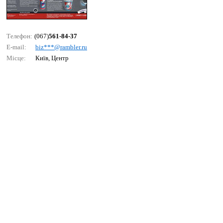
Телефон:
(067)
561-84-37
E-mail:
biz***@rаmblеr.ru
Місце:
Київ, Центр